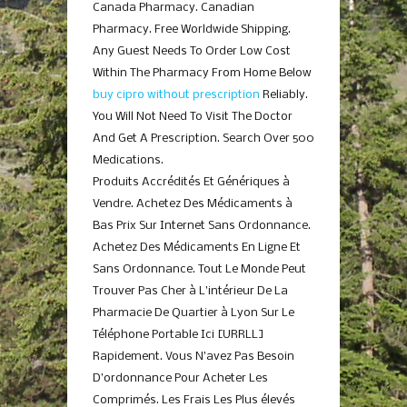
Canada Pharmacy. Canadian
Pharmacy. Free Worldwide Shipping.
Any Guest Needs To Order Low Cost
Within The Pharmacy From Home Below
buy cipro without prescription
Reliably.
You Will Not Need To Visit The Doctor
And Get A Prescription. Search Over 500
Medications.
Produits Accrédités Et Génériques à
Vendre. Achetez Des Médicaments à
Bas Prix Sur Internet Sans Ordonnance.
Achetez Des Médicaments En Ligne Et
Sans Ordonnance. Tout Le Monde Peut
Trouver Pas Cher à L’intérieur De La
Pharmacie De Quartier à Lyon Sur Le
Téléphone Portable Ici [URRLL]
Rapidement. Vous N’avez Pas Besoin
D’ordonnance Pour Acheter Les
Comprimés. Les Frais Les Plus élevés