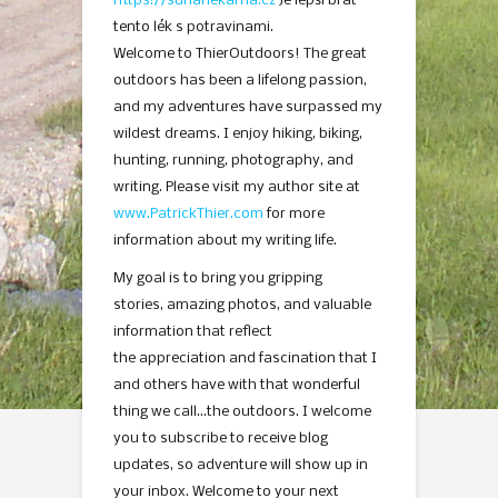
https://sunarlekarna.cz
Je lepší brát
tento lék s potravinami.
Welcome to ThierOutdoors! The great
outdoors has been a lifelong passion,
and my adventures have surpassed my
wildest dreams. I enjoy hiking, biking,
hunting, running, photography, and
writing. Please visit my author site at
www.PatrickThier.com
for more
information about my writing life.
My goal is to bring you gripping
stories, amazing photos, and valuable
information that reflect
the appreciation and fascination that I
and others have with that wonderful
thing we call…the outdoors. I welcome
you to subscribe to receive blog
updates, so adventure will show up in
your inbox. Welcome to your next