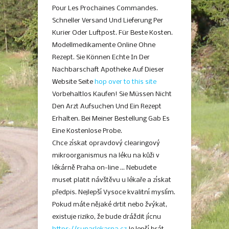
Pour Les Prochaines Commandes.
Schneller Versand Und Lieferung Per
Kurier Oder Luftpost. Für Beste Kosten.
Modellmedikamente Online Ohne
Rezept. Sie Können Echte In Der
Nachbarschaft Apotheke Auf Dieser
Website Seite
hop over to this site
Vorbehaltlos Kaufen! Sie Müssen Nicht
Den Arzt Aufsuchen Und Ein Rezept
Erhalten. Bei Meiner Bestellung Gab Es
Eine Kostenlose Probe.
Chce získat opravdový clearingový
mikroorganismus na léku na kůži v
lékárně Praha on-line … Nebudete
muset platit návštěvu u lékaře a získat
předpis. Nejlepší Vysoce kvalitní myslím.
Pokud máte nějaké drtit nebo žvýkat,
existuje riziko, že bude dráždit jícnu