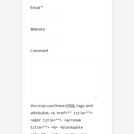
Email
*
Website
Comment
You may use these
HTML
tags and
attributes:
<a href="" title="">
<abbr title=""> <acronym
title=""> <b> <blockquote