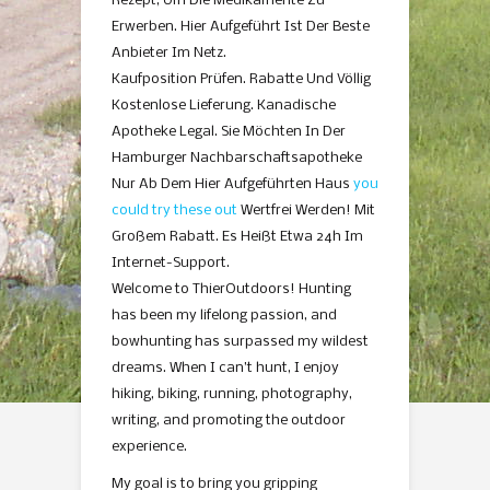
Rezept, Um Die Medikamente Zu
Erwerben. Hier Aufgeführt Ist Der Beste
Anbieter Im Netz.
Kaufposition Prüfen. Rabatte Und Völlig
Kostenlose Lieferung. Kanadische
Apotheke Legal. Sie Möchten In Der
Hamburger Nachbarschaftsapotheke
Nur Ab Dem Hier Aufgeführten Haus
you
could try these out
Wertfrei Werden! Mit
Großem Rabatt. Es Heißt Etwa 24h Im
Internet-Support.
Welcome to ThierOutdoors! Hunting
has been my lifelong passion, and
bowhunting has surpassed my wildest
dreams. When I can’t hunt, I enjoy
hiking, biking, running, photography,
writing, and promoting the outdoor
experience.
My goal is to bring you gripping