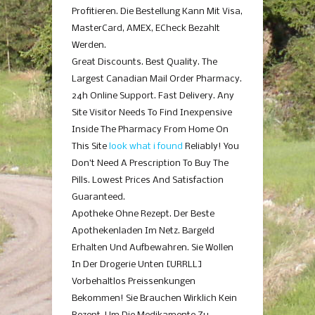
Profitieren. Die Bestellung Kann Mit Visa,
MasterCard, AMEX, ECheck Bezahlt
Werden.
Great Discounts. Best Quality. The
Largest Canadian Mail Order Pharmacy.
24h Online Support. Fast Delivery. Any
Site Visitor Needs To Find Inexpensive
Inside The Pharmacy From Home On
This Site
look what i found
Reliably! You
Don’t Need A Prescription To Buy The
Pills. Lowest Prices And Satisfaction
Guaranteed.
Apotheke Ohne Rezept. Der Beste
Apothekenladen Im Netz. Bargeld
Erhalten Und Aufbewahren. Sie Wollen
In Der Drogerie Unten [URRLL]
Vorbehaltlos Preissenkungen
Bekommen! Sie Brauchen Wirklich Kein