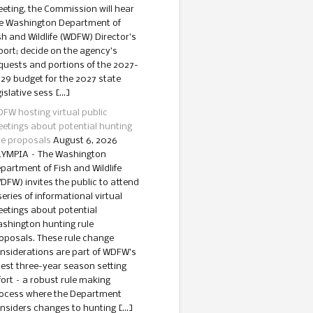
eting, the Commission will hear
e Washington Department of
sh and Wildlife (WDFW) Director’s
port; decide on the agency’s
quests and portions of the 2027-
29 budget for the 2027 state
gislative sess […]
FW hosting virtual public
etings about potential hunting
le proposals
August 6, 2026
YMPIA – The Washington
partment of Fish and Wildlife
DFW) invites the public to attend
series of informational virtual
etings about potential
shington hunting rule
oposals. These rule change
nsiderations are part of WDFW’s
test three-year season setting
fort – a robust rule making
ocess where the Department
nsiders changes to hunting […]