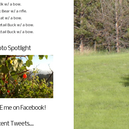
Elk w/ a bow.
 Bear w/ a rifle.
at w/ a bow.
etail Buck w/ a bow.
ktail Buck w/ a bow.
to Spotlight
E me on Facebook!
cent Tweets…