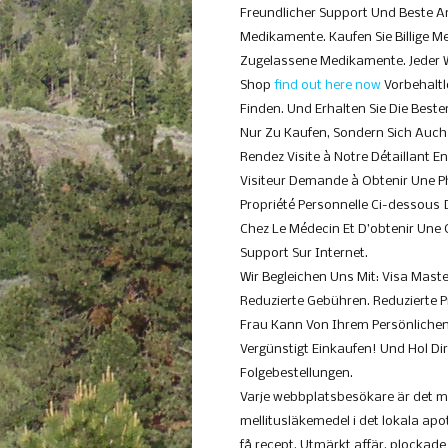
Freundlicher Support Und Beste A
Medikamente. Kaufen Sie Billige 
Zugelassene Medikamente. Jeder W
Shop
find out here now
Vorbehaltl
Finden. Und Erhalten Sie Die Best
Nur Zu Kaufen, Sondern Sich Auch
Rendez Visite à Notre Détaillant E
Visiteur Demande à Obtenir Une P
Propriété Personnelle Ci-dessous
Chez Le Médecin Et D’obtenir Une
Support Sur Internet.
Wir Begleichen Uns Mit: Visa Mast
Reduzierte Gebühren. Reduzierte Pr
Frau Kann Von Ihrem Persönliche
Vergünstigt Einkaufen! Und Hol Di
Folgebestellungen.
Varje webbplatsbesökare är det mö
mellitusläkemedel i det lokala apot
få recept. Utmärkt affär, plocka