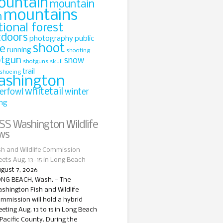
ountain
mountain
mountains
n
tional forest
tdoors
photography
public
shoot
le
running
shooting
otgun
snow
shotguns
skull
trail
shoeing
ashington
whitetail
erfowl
winter
ing
Washington Wildlife
ws
sh and Wildlife Commission
ets Aug. 13–15 in Long Beach
gust 7, 2026
NG BEACH, Wash. — The
shington Fish and Wildlife
mmission will hold a hybrid
eting Aug. 13 to 15 in Long Beach
 Pacific County. During the