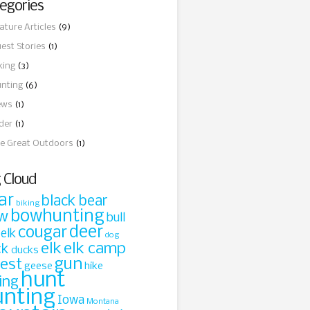
egories
ature Articles
(9)
est Stories
(1)
king
(3)
nting
(6)
ews
(1)
ider
(1)
e Great Outdoors
(1)
 Cloud
ar
black bear
biking
bowhunting
w
bull
cougar
deer
 elk
dog
elk
elk camp
ck
ducks
gun
rest
geese
hike
hunt
ing
unting
Iowa
Montana