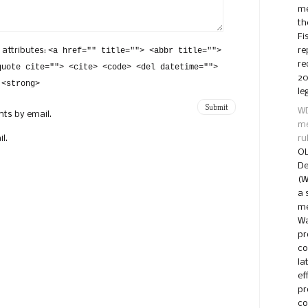
me
th
Fi
 attributes:
<a href="" title=""> <abbr title="">
re
re
quote cite=""> <cite> <code> <del datetime="">
20
 <strong>
le
WD
ts by email.
me
l.
ru
OL
De
(W
a 
me
Wa
pr
co
la
ef
pr
co