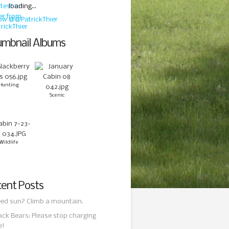
loading...
low @@PatrickThier
mbnail Albums
Hunting
Scenic
Wildlife
ent Posts
ed sun? Climb a mountain.
ack Bears: Please stop charging
e!