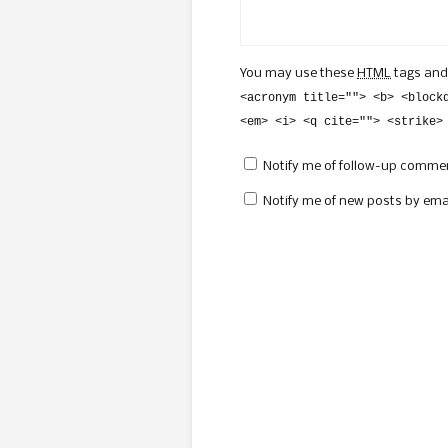
You may use these
HTML
tags and
<acronym title=""> <b> <block
<em> <i> <q cite=""> <strike>
Notify me of follow-up commen
Notify me of new posts by emai