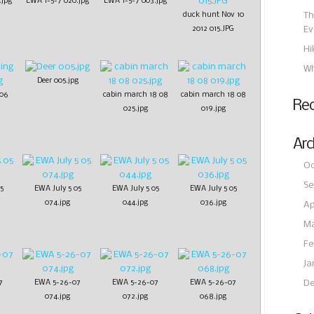
.jpg
EWA 1-5-7 020.jpg
EWA 1-5-7 003.jpg
duck hunt Nov 10
Th
2012 015.JPG
Ev
Hi
Wh
Deer 005.jpg
 06
cabin march 18 08
cabin march 18 08
Re
025.jpg
019.jpg
Arc
Oc
Se
5
EWA July 5 05
EWA July 5 05
EWA July 5 05
074.jpg
044.jpg
036.jpg
Ap
Ma
Fe
Ja
7
EWA 5-26-07
EWA 5-26-07
EWA 5-26-07
De
074.jpg
072.jpg
068.jpg