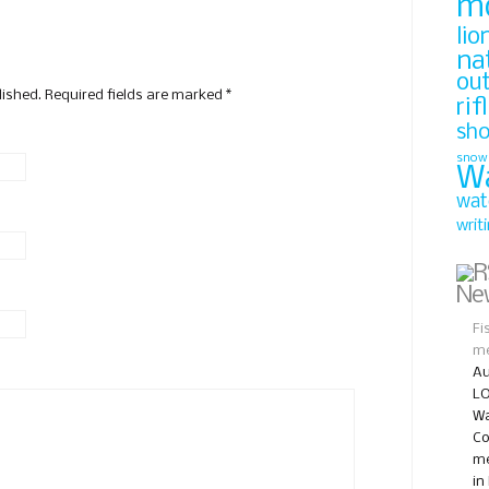
m
lio
na
ou
lished. Required fields are marked
*
rif
sh
snow
W
wat
writ
Ne
Fi
me
Au
LO
Wa
Co
me
in