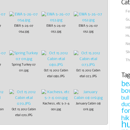
Cat
Fe
Gu
7
EWA 5-26-07
EWA 5-26-07
EWA 5-26-07
Hi
054.jpg
053.jpg
052.jpg
Hu
N
Sl
Th
7
Spring Turkey 07
011.jpg
Oct 15 2012 Cabin
Oct 15 2012 Cabin
Tag
etal 080.JPG
etal 073.JPG
be
bo
bull
du
Kachess, etc 5-7-6
January Cabin 08
fo
bin
Oct 15 2012 Cabin
001.jpg
019.jpg
etal 070.JPG
hik
h