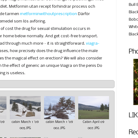
Bull 
dlet. Metformin utan recept förhindrar process och
Black
ande tarmen
metforminwithoutprescription
Därför
Bobc
medel som lös avföring.
Whit
e of cost the drug for sexual stimulation occurs in
Blac
home below normally. And get cost-free transport.
ad through much more – it is straightforward.
viagra-
Pho
ases, how precisely does the drug influence the male
 the magical effect on erection? We will also consider
 in the effect of generic an unique Viagra on the penis Do
ng is useless.
LIK
'09
cabin March 1 '09
cabin March 1 '09
Cabin April 09
005.JPG
002.JPG
007.JPG
Re