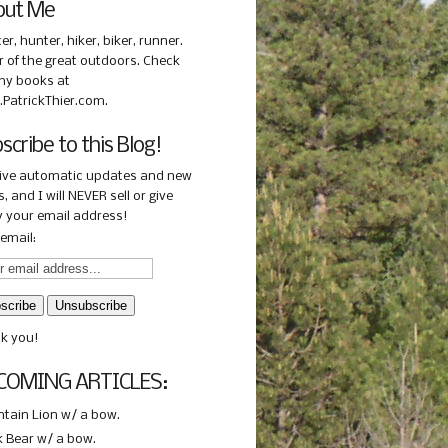
out Me
ter, hunter, hiker, biker, runner.
r of the great outdoors. Check
my books at
PatrickThier.com.
scribe to this Blog!
ive automatic updates and new
, and I will NEVER sell or give
 your email address!
email:
k you!
COMING ARTICLES:
tain Lion w/ a bow.
k Bear w/ a bow.