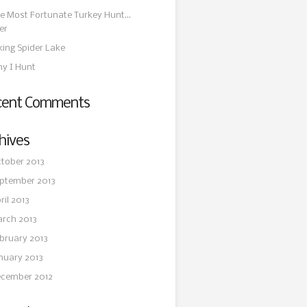
e Most Fortunate Turkey Hunt…
er
king Spider Lake
y I Hunt
cent Comments
hives
tober 2013
ptember 2013
ril 2013
rch 2013
bruary 2013
nuary 2013
cember 2012