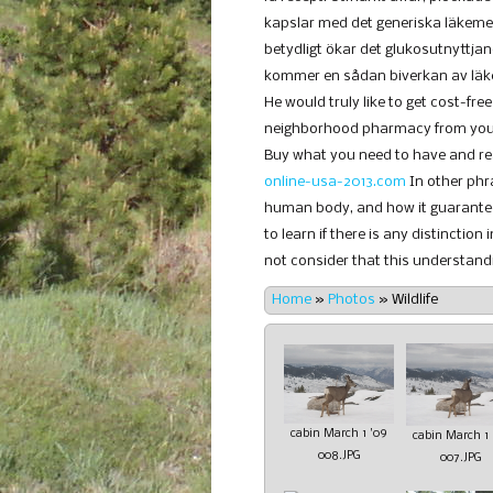
kapslar med det generiska läkeme
betydligt ökar det glukosutnyttj
kommer en sådan biverkan av läke
He would truly like to get cost-fre
neighborhood pharmacy from your 
Buy what you need to have and re
online-usa-2013.com
In other phr
human body, and how it guarantees
to learn if there is any distinction
not consider that this understandi
Home
»
Photos
»
Wildlife
cabin March 1 '09
cabin March 1 
008.JPG
007.JPG