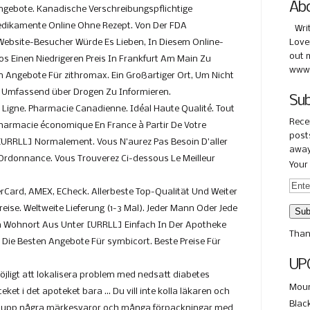
Ab
ngebote. Kanadische Verschreibungspflichtige
Medikamente Online Ohne Rezept. Von Der FDA
Wri
ebsite-Besucher Würde Es Lieben, In Diesem Online-
Love
out 
os Einen Niedrigeren Preis In Frankfurt Am Main Zu
www.
en Angebote Für zithromax. Ein Großartiger Ort, Um Nicht
 Umfassend über Drogen Zu Informieren.
Sub
n Ligne. Pharmacie Canadienne. Idéal Haute Qualité. Tout
Rece
harmacie économique En France à Partir De Votre
posts
 [URRLL] Normalement. Vous N’aurez Pas Besoin D’aller
away
 Ordonnance. Vous Trouverez Ci-dessous Le Meilleur
Your 
erCard, AMEX, ECheck. Allerbeste Top-Qualität Und Weiter
eise. Weltweite Lieferung (1-3 Mal). Jeder Mann Oder Jede
n Wohnort Aus Unter [URRLL] Einfach In Der Apotheke
Than
r Die Besten Angebote Für symbicort. Beste Preise Für
UP
jligt att lokalisera problem med nedsatt diabetes
Moun
eket i det apoteket bara … Du vill inte kolla läkaren och
Blac
de upp några märkesvaror och många förpackningar med