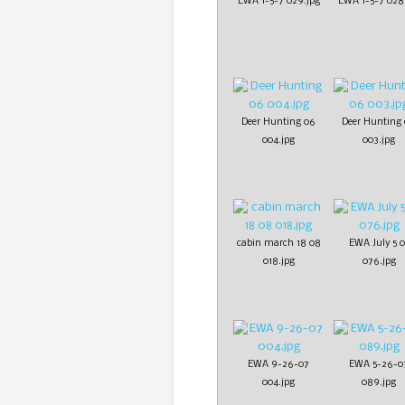
EWA 1-5-7 029.jpg
EWA 1-5-7 028
Deer Hunting 06
Deer Hunting
004.jpg
003.jpg
cabin march 18 08
EWA July 5 0
018.jpg
076.jpg
EWA 9-26-07
EWA 5-26-0
004.jpg
089.jpg