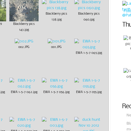
Fol
Blackberry pics
Blackberry pics
138.jpg
060.jpg
Thu
09
Blackberry pics
143.jpg
002.JPG
001.JPG
EWA 1-5-7 065.jpg
.jpg
EWA 1-5-7 062.jpg
EWA 1-5-7 056.jpg
EWA 1-5-7 055.jpg
Rec
Ne
Bl
m