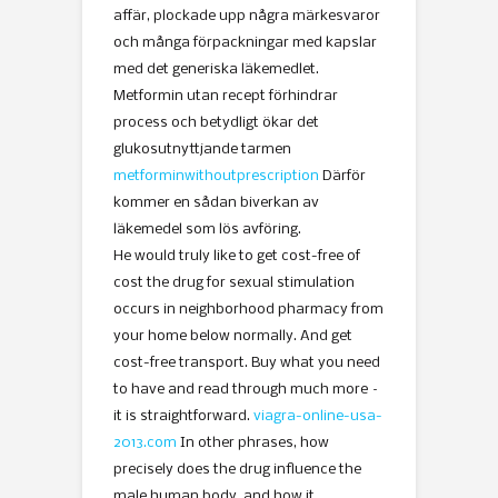
affär, plockade upp några märkesvaror
och många förpackningar med kapslar
med det generiska läkemedlet.
Metformin utan recept förhindrar
process och betydligt ökar det
glukosutnyttjande tarmen
metforminwithoutprescription
Därför
kommer en sådan biverkan av
läkemedel som lös avföring.
He would truly like to get cost-free of
cost the drug for sexual stimulation
occurs in neighborhood pharmacy from
your home below normally. And get
cost-free transport. Buy what you need
to have and read through much more –
it is straightforward.
viagra-online-usa-
2013.com
In other phrases, how
precisely does the drug influence the
male human body, and how it